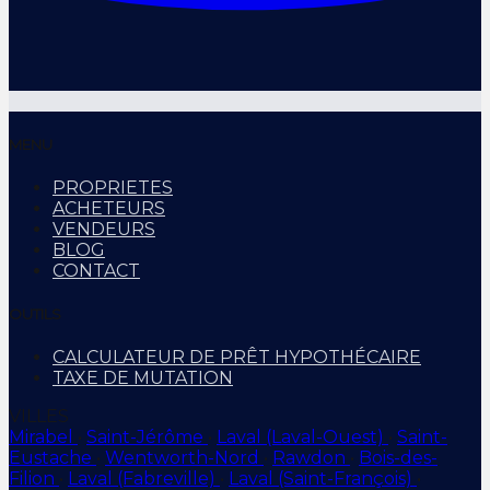
MENU
PROPRIETES
ACHETEURS
VENDEURS
BLOG
CONTACT
OUTILS
CALCULATEUR DE PRÊT HYPOTHÉCAIRE
TAXE DE MUTATION
VILLES
Mirabel
•
Saint-Jérôme
•
Laval (Laval-Ouest)
•
Saint-
Eustache
•
Wentworth-Nord
•
Rawdon
•
Bois-des-
Filion
•
Laval (Fabreville)
•
Laval (Saint-François)
•