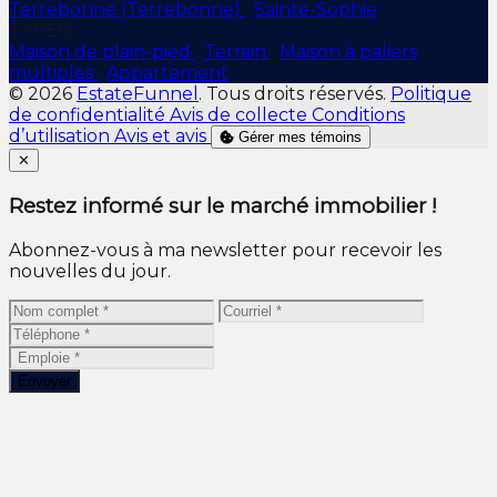
Terrebonne (Terrebonne)
•
Sainte-Sophie
TYPES
Maison de plain-pied
•
Terrain
•
Maison à paliers
multiples
•
Appartement
© 2026
EstateFunnel
. Tous droits réservés.
Politique
de confidentialité
Avis de collecte
Conditions
d’utilisation
Avis et avis
Gérer mes témoins
Close
✕
Restez informé sur le marché immobilier !
Abonnez-vous à ma newsletter pour recevoir les
nouvelles du jour.
Envoyer