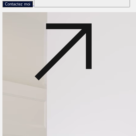
Contactez moi