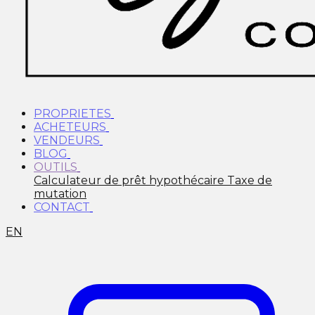
PROPRIETES
ACHETEURS
VENDEURS
BLOG
OUTILS
Calculateur de prêt hypothécaire
Taxe de
mutation
CONTACT
EN