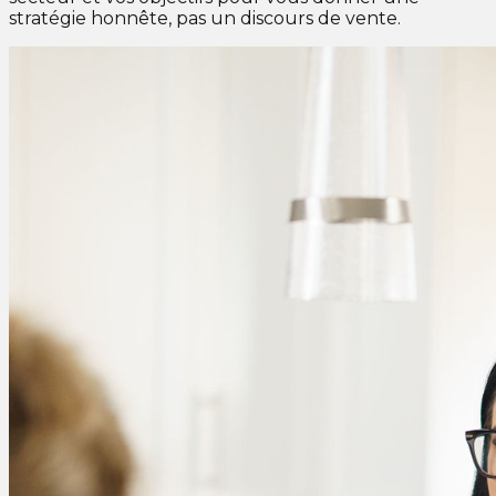
stratégie honnête, pas un discours de vente.