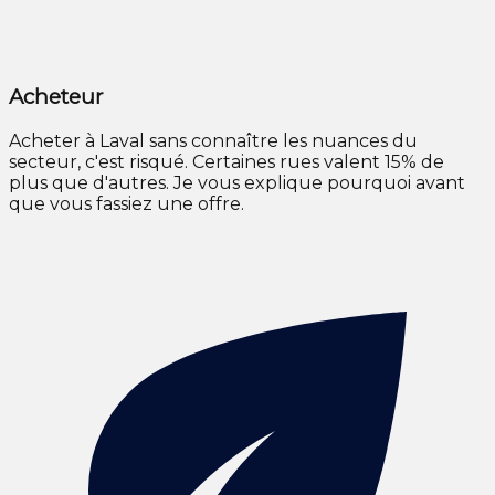
Acheteur
Acheter à Laval sans connaître les nuances du
secteur, c'est risqué. Certaines rues valent 15% de
plus que d'autres. Je vous explique pourquoi avant
que vous fassiez une offre.