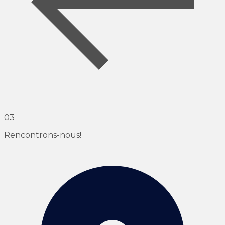
03
Rencontrons-nous!