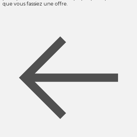
que vous fassiez une offre.