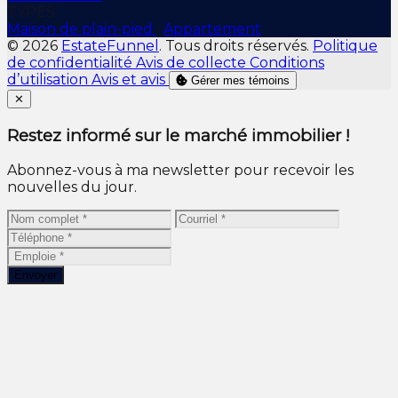
TYPES
Maison de plain-pied
•
Appartement
© 2026
EstateFunnel
. Tous droits réservés.
Politique
de confidentialité
Avis de collecte
Conditions
d’utilisation
Avis et avis
Gérer mes témoins
Close
✕
Restez informé sur le marché immobilier !
Abonnez-vous à ma newsletter pour recevoir les
nouvelles du jour.
Envoyer