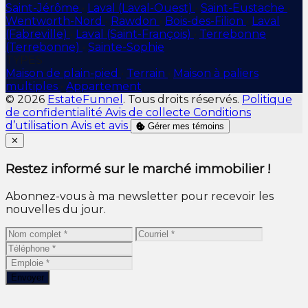
Saint-Jérôme
•
Laval (Laval-Ouest)
•
Saint-Eustache
•
Wentworth-Nord
•
Rawdon
•
Bois-des-Filion
•
Laval
(Fabreville)
•
Laval (Saint-François)
•
Terrebonne
(Terrebonne)
•
Sainte-Sophie
TYPES
Maison de plain-pied
•
Terrain
•
Maison à paliers
multiples
•
Appartement
© 2026
EstateFunnel
. Tous droits réservés.
Politique
de confidentialité
Avis de collecte
Conditions
d’utilisation
Avis et avis
Gérer mes témoins
Close
✕
Restez informé sur le marché immobilier !
Abonnez-vous à ma newsletter pour recevoir les
nouvelles du jour.
Envoyer