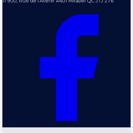
11 900, Rue de l'Avenir #401 Mirabel QC J7J 2T6