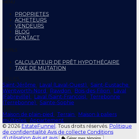
MENU
PROPRIETES
ACHETEURS
VENDEURS
BLOG
CONTACT
OUTILS
CALCULATEUR DE PRÊT HYPOTHÉCAIRE
TAXE DE MUTATION
VILLES
Saint-Jérôme
•
Laval (Laval-Ouest)
•
Saint-Eustache
•
Wentworth-Nord
•
Rawdon
•
Bois-des-Filion
•
Laval
(Fabreville)
•
Laval (Saint-François)
•
Terrebonne
(Terrebonne)
•
Sainte-Sophie
TYPES
Maison de plain-pied
•
Terrain
•
Maison à paliers
multiples
•
Appartement
© 2026
EstateFunnel
. Tous droits réservés.
Politique
de confidentialité
Avis de collecte
Conditions
d’utilisation
Avis et avis
Gérer mes témoins