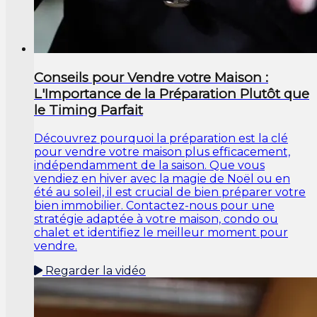
Conseils pour Vendre votre Maison :
L'Importance de la Préparation Plutôt que
le Timing Parfait
Découvrez pourquoi la préparation est la clé
pour vendre votre maison plus efficacement,
indépendamment de la saison. Que vous
vendiez en hiver avec la magie de Noël ou en
été au soleil, il est crucial de bien préparer votre
bien immobilier. Contactez-nous pour une
stratégie adaptée à votre maison, condo ou
chalet et identifiez le meilleur moment pour
vendre.
Regarder la vidéo